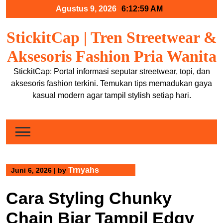
Skip
Agustus 9, 2026
6:13:00 AM
to
content
StickitCap | Tren Streetwear &
Aksesoris Fashion Pria Wanita
StickitCap: Portal informasi seputar streetwear, topi, dan
aksesoris fashion terkini. Temukan tips memadukan gaya
kasual modern agar tampil stylish setiap hari.
Trnyahs
Juni 6, 2026
|
by
Cara Styling Chunky
Chain Biar Tampil Edgy