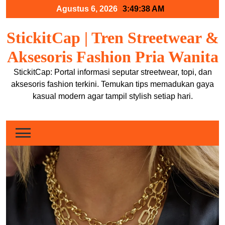
Skip
Agustus 6, 2026
3:49:38 AM
to
content
StickitCap | Tren Streetwear &
Aksesoris Fashion Pria Wanita
StickitCap: Portal informasi seputar streetwear, topi, dan
aksesoris fashion terkini. Temukan tips memadukan gaya
kasual modern agar tampil stylish setiap hari.