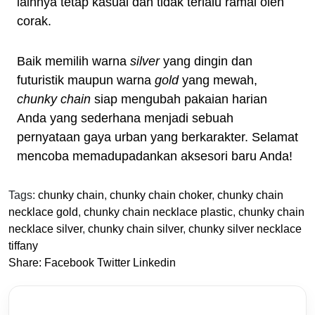
lainnya tetap kasual dan tidak terlalu ramai oleh
corak.
Baik memilih warna
silver
yang dingin dan
futuristik maupun warna
gold
yang mewah,
chunky chain
siap mengubah pakaian harian
Anda yang sederhana menjadi sebuah
pernyataan gaya urban yang berkarakter. Selamat
mencoba memadupadankan aksesori baru Anda!
Tags:
chunky chain
,
chunky chain choker
,
chunky chain
necklace gold
,
chunky chain necklace plastic
,
chunky chain
necklace silver
,
chunky chain silver
,
chunky silver necklace
tiffany
Share:
Facebook
Twitter
Linkedin