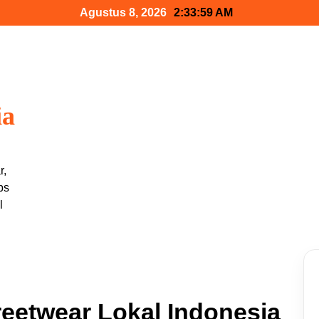
Agustus 8, 2026
2:34:00 AM
ia
r,
ps
l
reetwear Lokal Indonesia