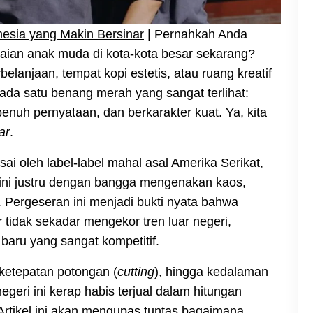
nesia yang Makin Bersinar
| Pernahkah Anda
ian anak muda di kota-kota besar sekarang?
rbelanjaan, tempat kopi estetis, atau ruang kreatif
ada satu benang merah yang sangat terlihat:
enuh pernyataan, dan berkarakter kuat. Ya, kita
ar
.
asai oleh label-label mahal asal Amerika Serikat,
ini justru dengan bangga mengenakan kaos,
. Pergeseran ini menjadi bukti nyata bahwa
r tidak sekadar mengekor tren luar negeri,
aru yang sangat kompetitif.
ketepatan potongan (
cutting
), hingga kedalaman
eri ini kerap habis terjual dalam hitungan
u. Artikel ini akan mengupas tuntas bagaimana