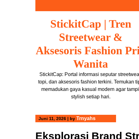
Skip
to
content
StickitCap | Tren
Streetwear &
Aksesoris Fashion Pr
Wanita
StickitCap: Portal informasi seputar streetwea
topi, dan aksesoris fashion terkini. Temukan ti
memadukan gaya kasual modern agar tampi
stylish setiap hari.
Trnyahs
Juni 11, 2026
|
by
Eksplorasi Brand St