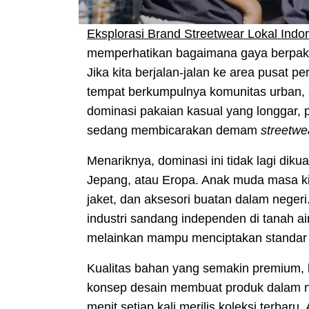
Eksplorasi Brand Streetwear Lokal Indo
memperhatikan bagaimana gaya berpaka
Jika kita berjalan-jalan ke area pusat pe
tempat berkumpulnya komunitas urban, 
dominasi pakaian kasual yang longgar, p
sedang membicarakan demam
streetwe
Menariknya, dominasi ini tidak lagi diku
Jepang, atau Eropa. Anak muda masa k
jaket, dan aksesori buatan dalam negeri
industri sandang independen di tanah ai
melainkan mampu menciptakan standar b
Kualitas bahan yang semakin premium, 
konsep desain membuat produk dalam neg
menit setiap kali merilis koleksi terbar