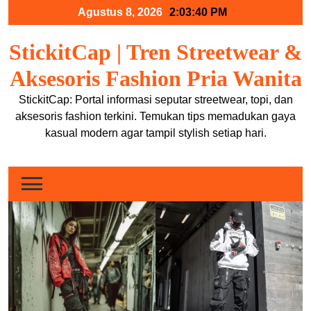
Skip
Agustus 8, 2026
2:03:41 PM
to
content
StickitCap | Tren Streetwear &
Aksesoris Fashion Pria Wanita
StickitCap: Portal informasi seputar streetwear, topi, dan
aksesoris fashion terkini. Temukan tips memadukan gaya
kasual modern agar tampil stylish setiap hari.