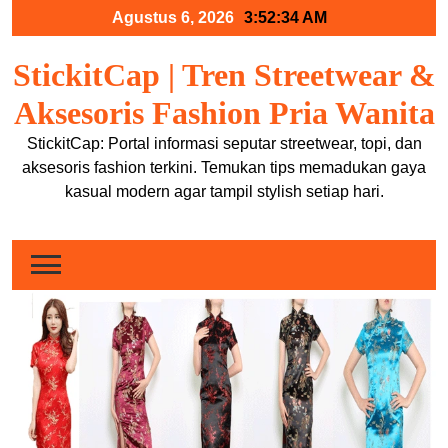
Skip
Agustus 6, 2026
3:52:34 AM
to
content
StickitCap | Tren Streetwear &
Aksesoris Fashion Pria Wanita
StickitCap: Portal informasi seputar streetwear, topi, dan
aksesoris fashion terkini. Temukan tips memadukan gaya
kasual modern agar tampil stylish setiap hari.