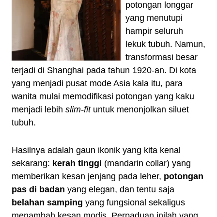
potongan longgar
yang menutupi
hampir seluruh
lekuk tubuh. Namun,
transformasi besar
terjadi di Shanghai pada tahun 1920-an. Di kota
yang menjadi pusat mode Asia kala itu, para
wanita mulai memodifikasi potongan yang kaku
menjadi lebih
slim-fit
untuk menonjolkan siluet
tubuh.
Hasilnya adalah gaun ikonik yang kita kenal
sekarang:
kerah tinggi
(mandarin collar) yang
memberikan kesan jenjang pada leher,
potongan
pas di badan
yang elegan, dan tentu saja
belahan samping
yang fungsional sekaligus
menambah kesan modis. Perpaduan inilah yang