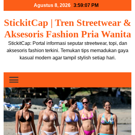
Skip
Agustus 8, 2026
3:59:07 PM
to
content
StickitCap | Tren Streetwear &
Aksesoris Fashion Pria Wanita
StickitCap: Portal informasi seputar streetwear, topi, dan
aksesoris fashion terkini. Temukan tips memadukan gaya
kasual modern agar tampil stylish setiap hari.